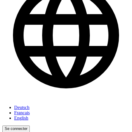
Deutsch
Français
English
Se connecter