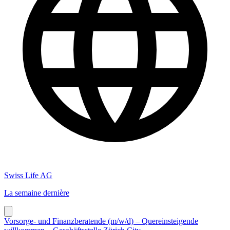
Swiss Life AG
La semaine dernière
Vorsorge- und Finanzberatende (m/w/d) – Quereinsteigende