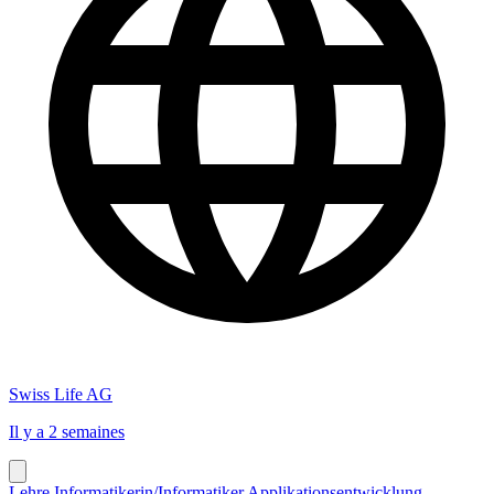
Swiss Life AG
Il y a 2 semaines
Lehre Informatikerin/Informatiker Applikationsentwicklung