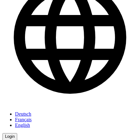
Deutsch
Français
English
Login