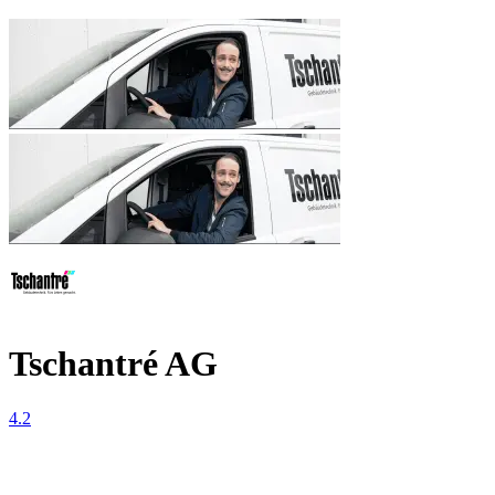
Tschantré AG
4.2