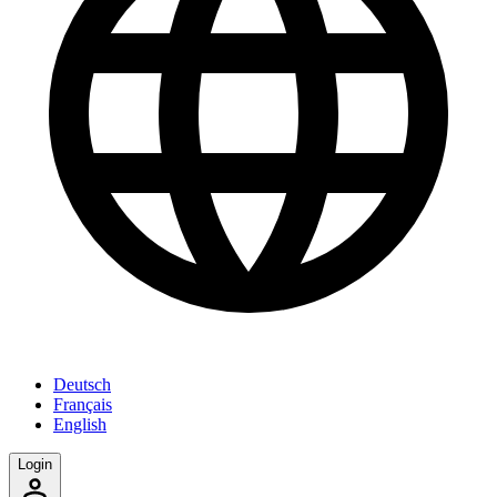
Deutsch
Français
English
Login