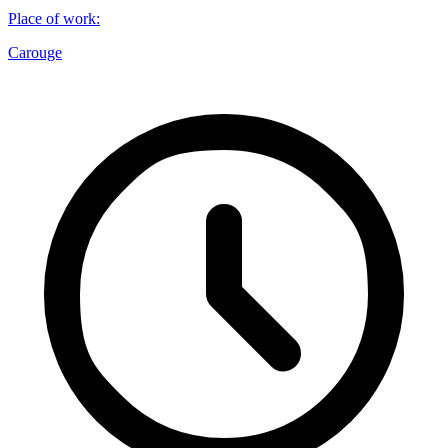
Place of work
:
Carouge