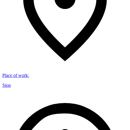
Place of work
:
Sion