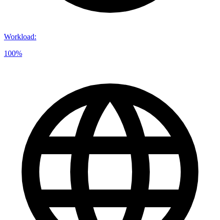
Workload
:
100%