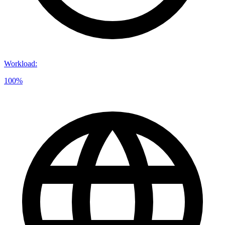
Workload
:
100%