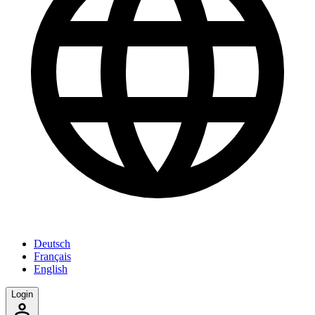
Deutsch
Français
English
Login