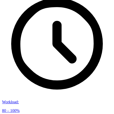
Workload
:
80 – 100%