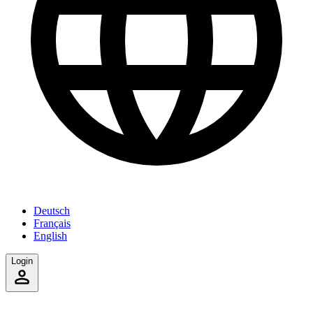
Deutsch
Français
English
Login