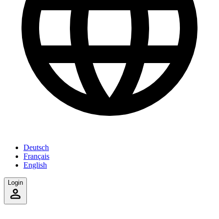
Deutsch
Français
English
Login