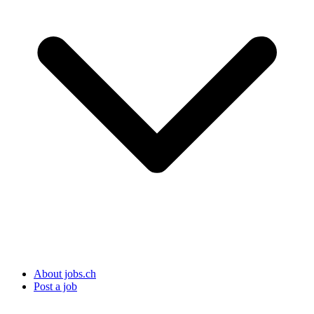
About jobs.ch
Post a job