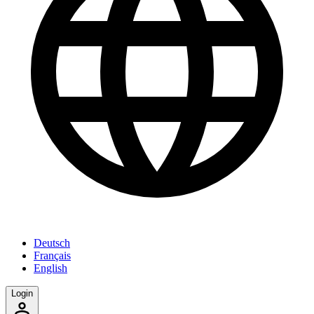
Deutsch
Français
English
Login