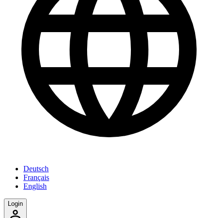
Deutsch
Français
English
Login