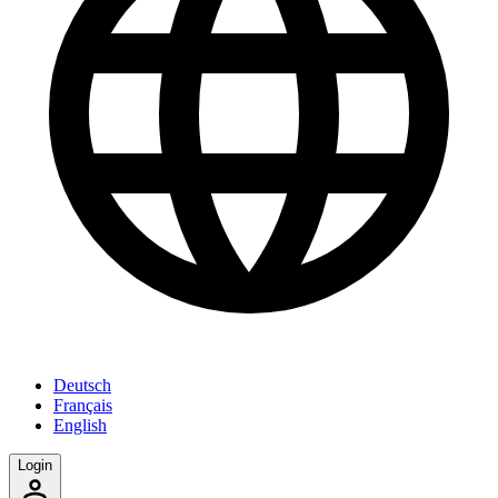
Deutsch
Français
English
Login