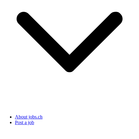
About jobs.ch
Post a job