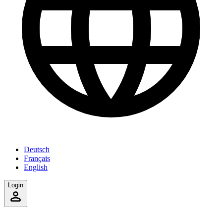
Deutsch
Français
English
Login