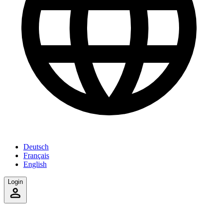
Deutsch
Français
English
Login