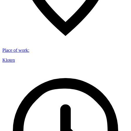
Place of work
:
Kloten