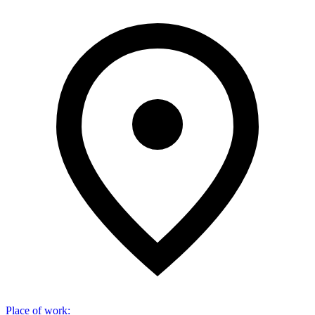
Place of work
: