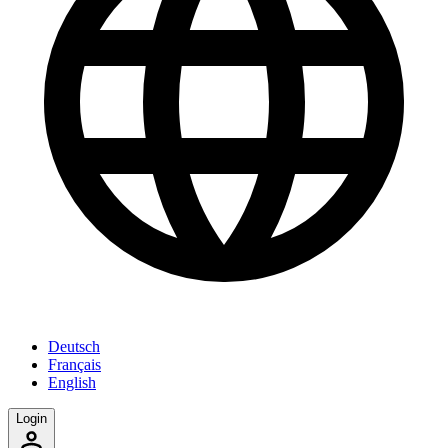
Deutsch
Français
English
Login