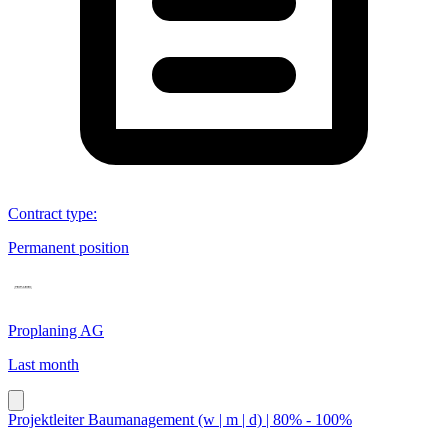
Contract type
:
Permanent position
Proplaning AG
Last month
Projektleiter Baumanagement (w | m | d) | 80% - 100%