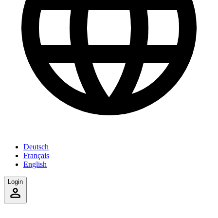
Deutsch
Français
English
Login