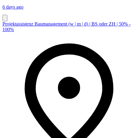
6 days ago
Projektassistenz Baumanagement (w | m | d) | BS oder ZH | 50% -
100%