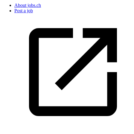
About jobs.ch
Post a job