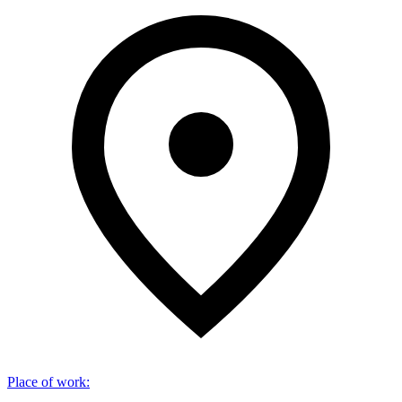
Place of work
: