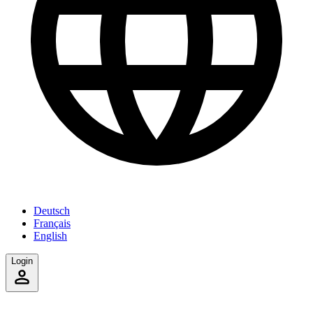
Deutsch
Français
English
Login