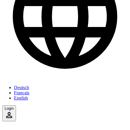
Deutsch
Français
English
Login