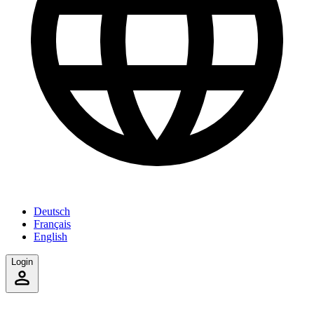
Deutsch
Français
English
Login