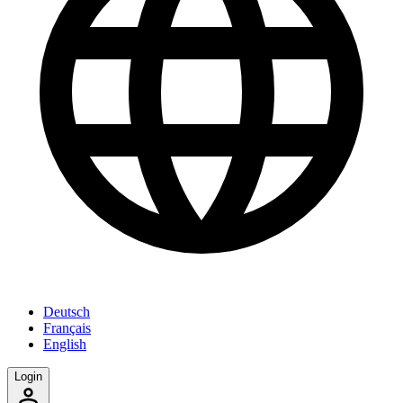
Deutsch
Français
English
Login