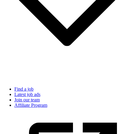
Find a job
Latest job ads
Join our team
Affiliate Program