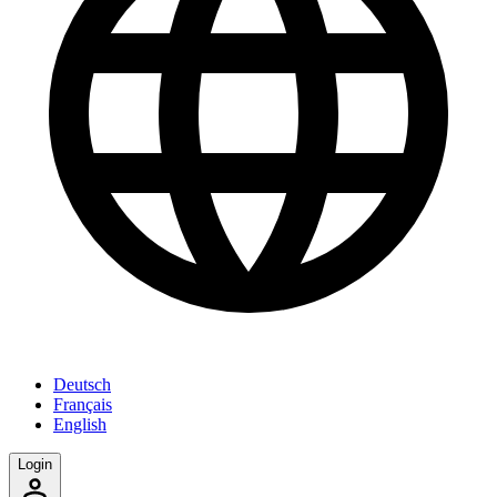
Deutsch
Français
English
Login