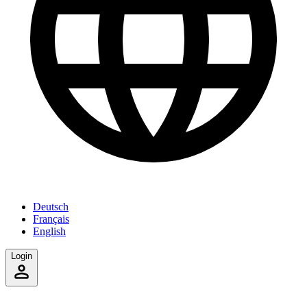
Deutsch
Français
English
Login