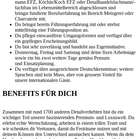
mann EFZ, Köchin/Koch EFZ oder Detailhandelsfachmann/-
fachfrau im Lebensmittelbereich abgeschlossen und
bringst fundierte Berufserfahrung im Bereich Metzgerei oder
Charcuterie mit.
Du bringst bereits Führungserfahrung mit oder strebst
mittelfristig eine Führungsposition an.
Du pflegst einwandfreie Umgangsformen und verfügst über
ein gepflegtes Erscheinungsbild.
Du bist sehr zuverlässig und handelst aus Eigeninitiative.
Donnerstag, Freitag und Samstag sind deine fixen Arbeitstage
sowie ein bis zwei weitere Tage gemäss Pensum
und Einsatzplanung.
Du verfügst über ausgezeichnete Deutschkenntnisse; weitere
Sprachen sind kein Muss, aber von grossem Vorteil für
unsere internationalen Gäste.
BENEFITS FÜR DICH
Zusammen mit rund 1700 anderen Detailverliebten bist du ein
wichtiger Teil unserer faszinierenden Premium- und Luxuswelt. Du
erlebst echte Wertschätzung, arbeitest in einem tollen Team und
wir schenken dir Vertrauen, damit du Freiräume nutzen und mit
deinem Können den Unterschied ausmachen kannst. Wenn du dein