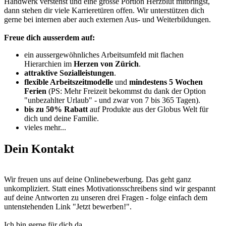
Handwerk verstehst und eine grosse Portion Herzblut mitbringst,
dann stehen dir viele Karrieretüren offen. Wir unterstützen dich
gerne bei internen aber auch externen Aus- und Weiterbildungen.
Freue dich ausserdem auf:
ein aussergewöhnliches Arbeitsumfeld mit flachen
Hierarchien im
Herzen von Zürich
.
attraktive Sozialleistungen
.
flexible Arbeitszeitmodelle
und
mindestens 5 Wochen
Ferien
(PS: Mehr Freizeit bekommst du dank der Option
"unbezahlter Urlaub" - und zwar von 7 bis 365 Tagen).
bis zu 50% Rabatt
auf Produkte aus der Globus Welt für
dich und deine Familie.
vieles mehr...
Dein Kontakt
Wir freuen uns auf deine Onlinebewerbung. Das geht ganz
unkompliziert. Statt eines Motivationsschreibens sind wir gespannt
auf deine Antworten zu unseren drei Fragen - folge einfach dem
untenstehenden Link "Jetzt bewerben!".
Ich bin gerne für dich da.