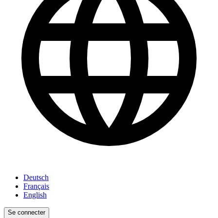
Deutsch
Français
English
Se connecter