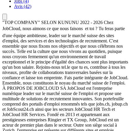
Jobs (4)
Avis (42)
"TOP COMPANY" SELON KUNUNU 2022 - 2026 Chez
JobCloud, nous aimons ce que nous faisons  et toi ? Tu feras partie
d'une équipe ambitieuse, leader sur le marché suisse des sites
d'emploi, des services et des technologies de recrutement. C'est
ensemble que nous fixons nos objectifs et que nous célébrons nos
succès. Telle est la culture que nous vivons au quotidien, puisque
nous croyons fermement qu'un environnement de travail
exceptionnel et le principe d'égalité des chances sont plus importants
qu'un bon salaire. Rejoins-nous tel.le que tu es, contribue à tous les
niveaux, profite de collaborations transversales basées sur la
confiance et laisse ton empreinte. Fais partie intégrante de JobCloud.
Ensemble, nous constituons le noyau du marché suisse de l'emploi.
À PROPOS DE JOBCLOUD SA JobCloud est l'entreprise
numérique leader sur le marché suisse de l'emploi et propose une
multitude de solutions de recrutement innovantes. Son portefeuille
comprend des portails d'emploi renommés tels que jobs.ch, jobup.ch
et JobScout24.ch ainsi que les secteurs JobCloud HR Tech et
JobCloud HR Services. Fondé en 2013 et appartenant aux
prestigieuses entreprises Ringier et TX Group, JobCloud est un
acteur de premier plan dans le secteur. Outre son siège social à
Zurich, l'entreprise est présente sur différents sites et emploie