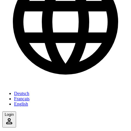
Deutsch
Français
English
Login