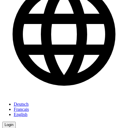
Deutsch
Français
English
Login