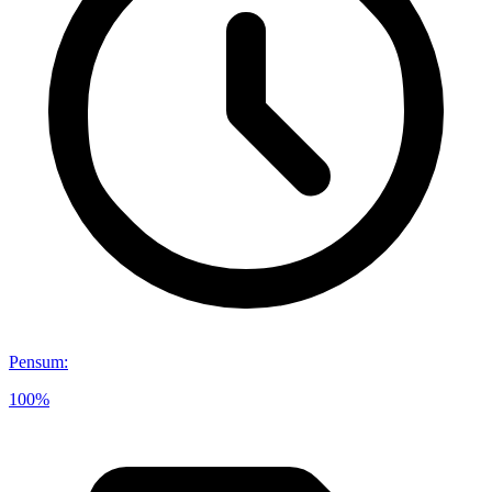
Pensum
:
100%