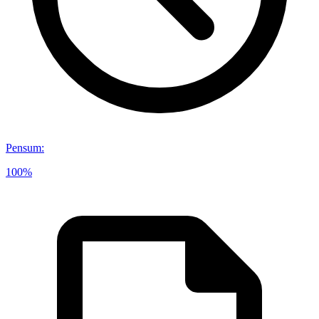
Pensum
:
100%