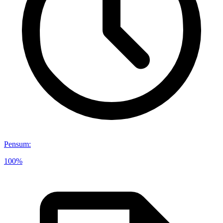
Pensum
:
100%