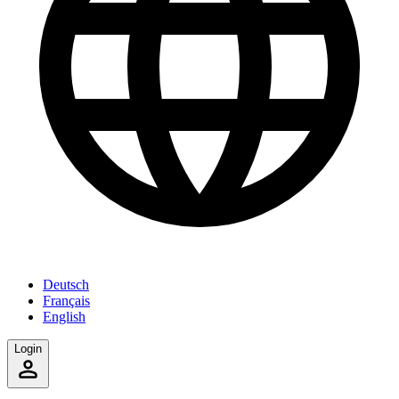
Deutsch
Français
English
Login