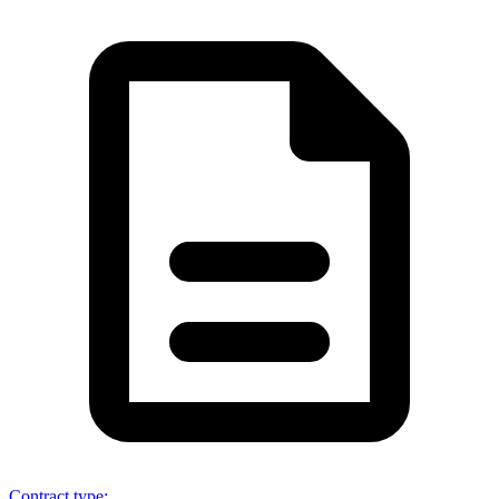
Contract type
: