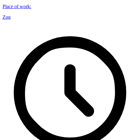
Place of work
:
Zug