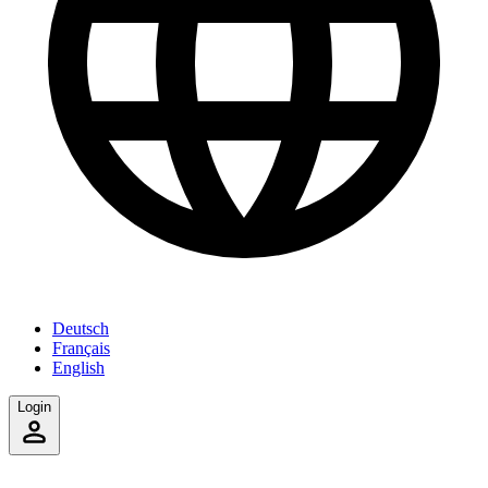
Deutsch
Français
English
Login