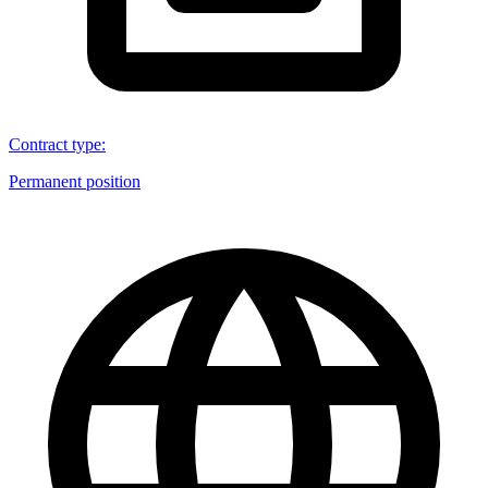
Contract type
:
Permanent position