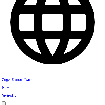
Zuger Kantonalbank
New
Yesterday