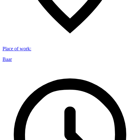
Place of work
:
Baar