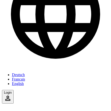
Deutsch
Français
English
Login