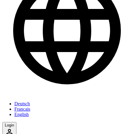
Deutsch
Français
English
Login