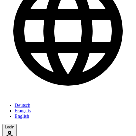
Deutsch
Français
English
Login