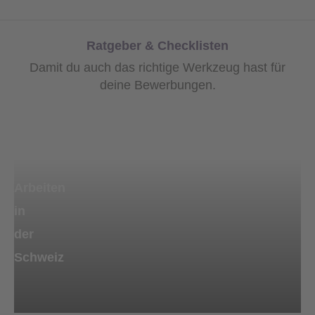
Ratgeber & Checklisten
Damit du auch das richtige Werkzeug hast für
deine Bewerbungen.
Arbeiten
in
der
Schweiz