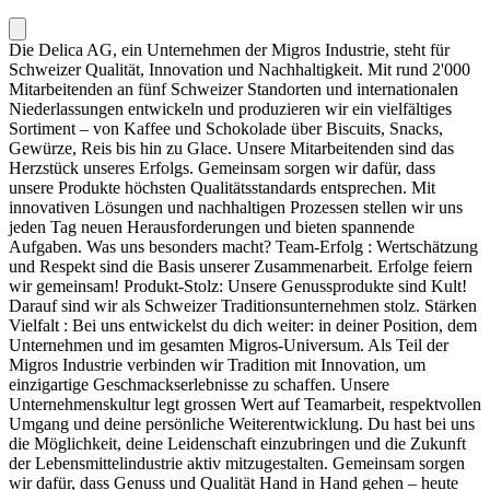
Die Delica AG, ein Unternehmen der Migros Industrie, steht für
Schweizer Qualität, Innovation und Nachhaltigkeit. Mit rund 2'000
Mitarbeitenden an fünf Schweizer Standorten und internationalen
Niederlassungen entwickeln und produzieren wir ein vielfältiges
Sortiment – von Kaffee und Schokolade über Biscuits, Snacks,
Gewürze, Reis bis hin zu Glace. Unsere Mitarbeitenden sind das
Herzstück unseres Erfolgs. Gemeinsam sorgen wir dafür, dass
unsere Produkte höchsten Qualitätsstandards entsprechen. Mit
innovativen Lösungen und nachhaltigen Prozessen stellen wir uns
jeden Tag neuen Herausforderungen und bieten spannende
Aufgaben. Was uns besonders macht? Team-Erfolg : Wertschätzung
und Respekt sind die Basis unserer Zusammenarbeit. Erfolge feiern
wir gemeinsam! Produkt-Stolz: Unsere Genussprodukte sind Kult!
Darauf sind wir als Schweizer Traditionsunternehmen stolz. Stärken
Vielfalt : Bei uns entwickelst du dich weiter: in deiner Position, dem
Unternehmen und im gesamten Migros-Universum. Als Teil der
Migros Industrie verbinden wir Tradition mit Innovation, um
einzigartige Geschmackserlebnisse zu schaffen. Unsere
Unternehmenskultur legt grossen Wert auf Teamarbeit, respektvollen
Umgang und deine persönliche Weiterentwicklung. Du hast bei uns
die Möglichkeit, deine Leidenschaft einzubringen und die Zukunft
der Lebensmittelindustrie aktiv mitzugestalten. Gemeinsam sorgen
wir dafür, dass Genuss und Qualität Hand in Hand gehen – heute