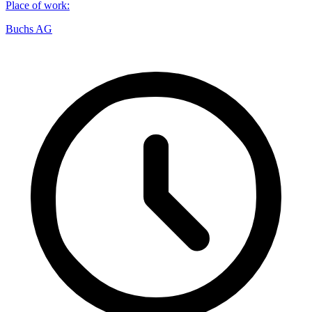
Place of work
:
Buchs AG