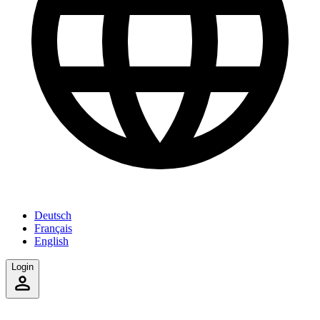
Deutsch
Français
English
Login