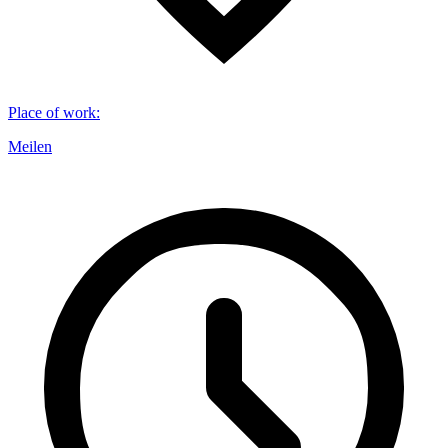
Place of work
:
Meilen