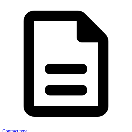
Contract type
: