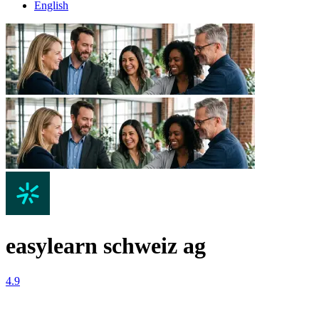
English
easylearn schweiz ag
4.9