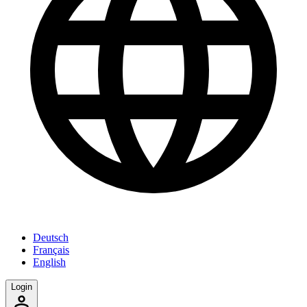
Deutsch
Français
English
Login