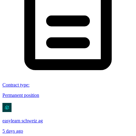
Contract type
:
Permanent position
easylearn schweiz ag
5 days ago